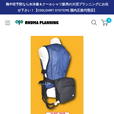
コ
熱中症予防なら水冷服＆クールシャツ販売の大沼プランニングにお任
ン
せ下さい！【COOLSHIRT SYSTEMS 国内正規代理店】
テ
0
ONUMA
ン
PLANNING
ツ
に
ス
キ
ッ
プ
す
る