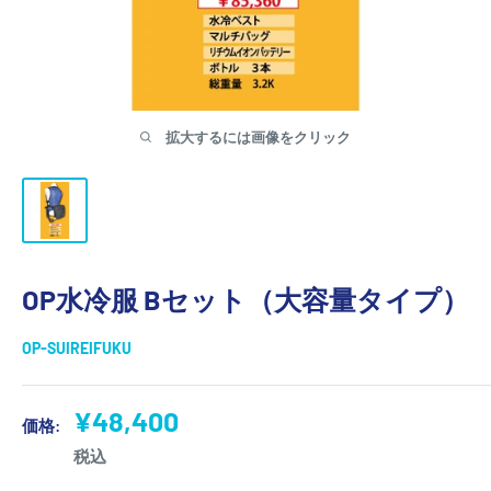
拡大するには画像をクリック
OP水冷服 Bセット（大容量タイプ）
OP-SUIREIFUKU
販
¥48,400
価格:
売
税込
価