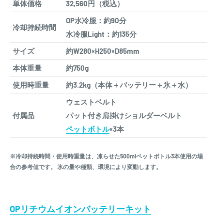
単体価格
32,560円（税込）
OP水冷服：約90分
冷却持続時間
水冷服Light：約135分
サイズ
約W280×H250×D85mm
本体重量
約750g
使用時重量
約3.2kg（本体＋バッテリー＋氷＋水）
ウェストベルト
付属品
パット付き肩掛けショルダーベルト
ペットボトル
×3本
※冷却持続時間・使用時重量は、凍らせた500mlペットボトル3本使用の場
合の参考値です。 氷の量や種類、環境により変動します。
OPリチウムイオンバッテリーキット